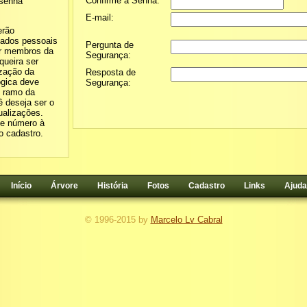
Confirme a Senha:
 senha
E-mail:
erão
dados pessoais
Pergunta de
or membros da
Segurança:
queira ser
ização da
Resposta de
ógica deve
Segurança:
o ramo da
ê deseja ser o
ualizações.
se número à
o cadastro.
Início
Árvore
História
Fotos
Cadastro
Links
Ajuda
© 1996-2015 by
Marcelo Lv Cabral