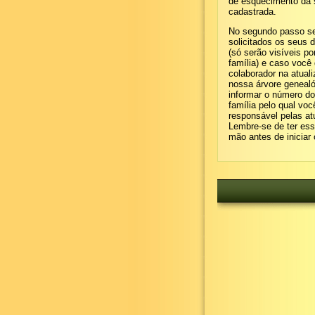
de esquecimento da
cadastrada.
No segundo passo s
solicitados os seus 
(só serão visíveis p
família) e caso você 
colaborador na atual
nossa árvore geneal
informar o número d
família pelo qual voc
responsável pelas at
Lembre-se de ter es
mão antes de iniciar 