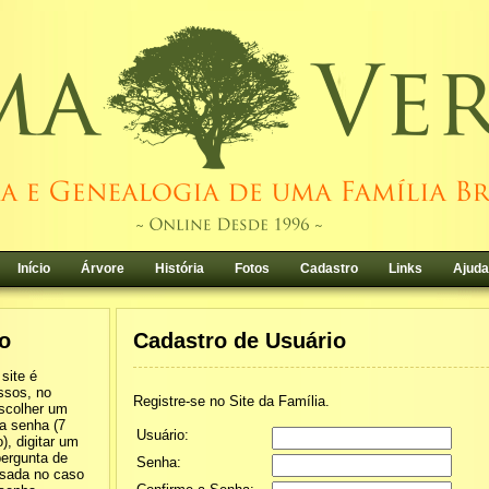
Início
Árvore
História
Fotos
Cadastro
Links
Ajuda
o
Cadastro de Usuário
site é
ssos, no
Registre-se no Site da Família.
escolher um
a senha (7
Usuário:
), digitar um
pergunta de
Senha:
usada no caso