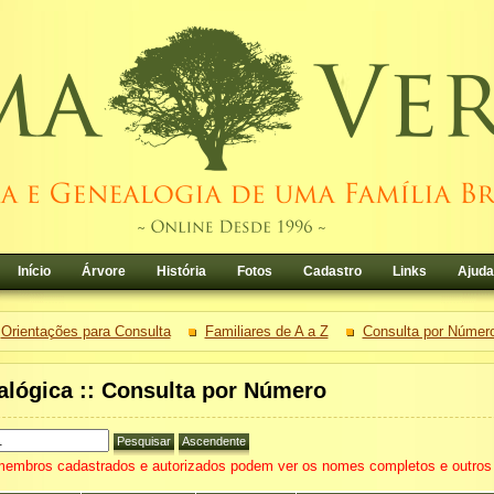
Início
Árvore
História
Fotos
Cadastro
Links
Ajuda
Orientações para Consulta
Familiares de A a Z
Consulta por Númer
lógica :: Consulta por Número
embros cadastrados e autorizados podem ver os nomes completos e outros 