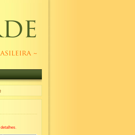
o
detalhes.