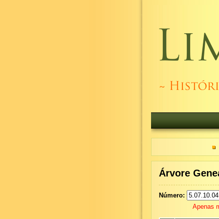
Árvore Genea
Número:
Apenas m