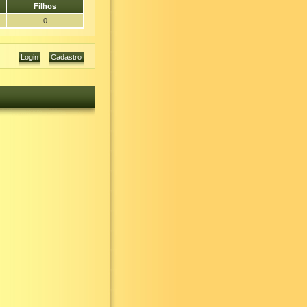
Filhos
0