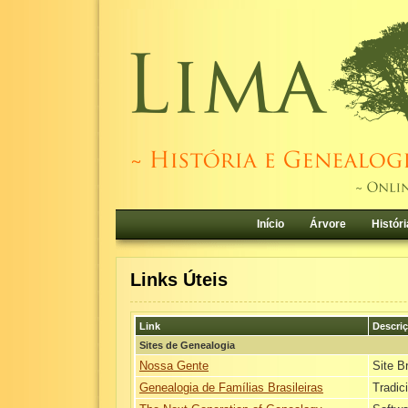
Início
Árvore
Históri
Links Úteis
Link
Descri
Sites de Genealogia
Nossa Gente
Site B
Genealogia de Famílias Brasileiras
Tradic