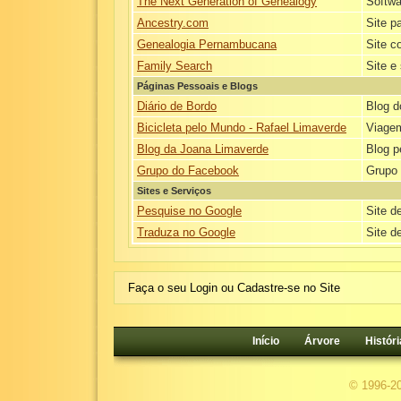
The Next Generation of Genealogy
Softwa
Ancestry.com
Site p
Genealogia Pernambucana
Site c
Family Search
Site e
Páginas Pessoais e Blogs
Diário de Bordo
Blog d
Bicicleta pelo Mundo - Rafael Limaverde
Viagem
Blog da Joana Limaverde
Blog p
Grupo do Facebook
Grupo 
Sites e Serviços
Pesquise no Google
Site d
Traduza no Google
Site d
Faça o seu Login ou Cadastre-se no Site
Início
Árvore
Históri
© 1996-2