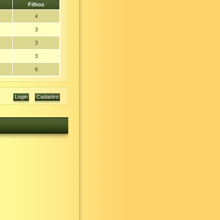
Filhos
4
3
3
3
6