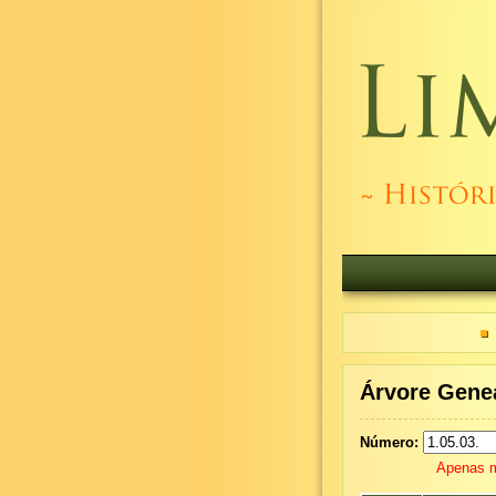
Árvore Genea
Número:
Apenas m