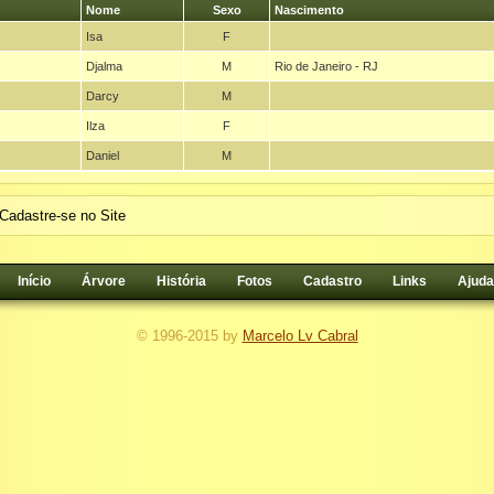
Nome
Sexo
Nascimento
Isa
F
Djalma
M
Rio de Janeiro - RJ
Darcy
M
Ilza
F
Daniel
M
Cadastre-se no Site
Início
Árvore
História
Fotos
Cadastro
Links
Ajuda
© 1996-2015 by
Marcelo Lv Cabral