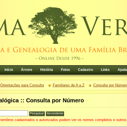
Início
Árvore
História
Fotos
Cadastro
Links
Ajuda
Orientações para Consulta
Familiares de A a Z
Consulta por Númer
lógica :: Consulta por Número
embros cadastrados e autorizados podem ver os nomes completos e outros 