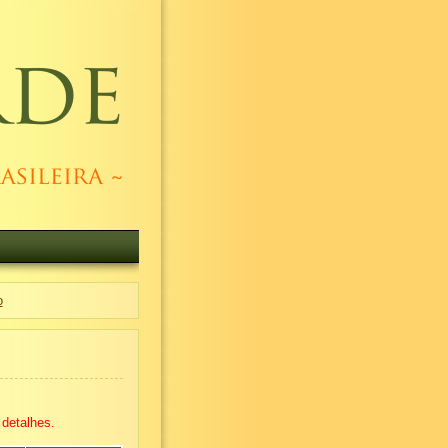
o
detalhes.