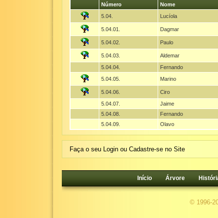
Número
Nome
5.04.
Lucíola
5.04.01.
Dagmar
5.04.02.
Paulo
5.04.03.
Aldemar
5.04.04.
Fernando
5.04.05.
Marino
5.04.06.
Ciro
5.04.07.
Jaime
5.04.08.
Fernando
5.04.09.
Olavo
Faça o seu Login ou Cadastre-se no Site
Início
Árvore
Históri
© 1996-2